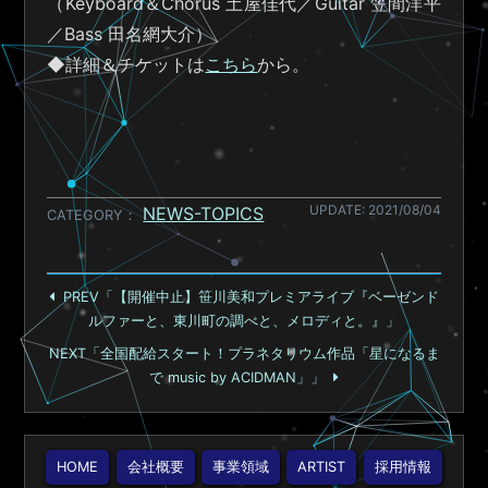
（Keyboard＆Chorus 土屋佳代／Guitar 笠間洋平
／Bass 田名網大介）
◆詳細＆チケットは
こちら
から。
UPDATE: 2021/08/04
NEWS-TOPICS
CATEGORY
PREV「【開催中止】笹川美和プレミアライブ『ベーゼンド
ルファーと、東川町の調べと、メロディと。』」
NEXT「全国配給スタート！プラネタリウム作品「星になるま
で music by ACIDMAN」」
HOME
会社概要
事業領域
ARTIST
採用情報