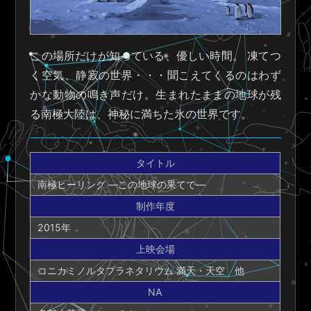
この場所だけが知っている、優しい時間。 凍てつ
く空気、静寂の世界・・・聞こえてくるのはわず
かな動物の鳴き声だけ。生まれたままの地球が残
る南極大陸は、神秘に満ちた氷の世界です。
タイトル
南極ヒーリング ―この地球の果てで―
制作年度
2015年
上映会場
コニカミノルタプラネタリウム 満天・天空 他
NA