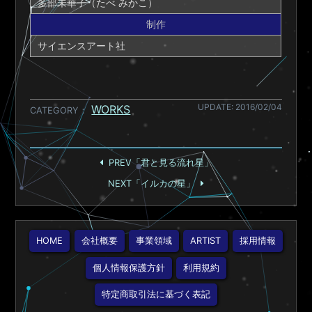
多部未華子（たべ みかこ）
制作
サイエンスアート社
UPDATE: 2016/02/04
WORKS
CATEGORY
PREV「君と見る流れ星」
NEXT「イルカの星」
HOME
会社概要
事業領域
ARTIST
採用情報
個人情報保護方針
利用規約
特定商取引法に基づく表記