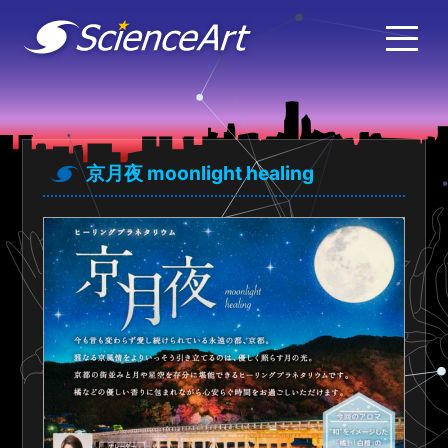
京月夜 moonlight healing