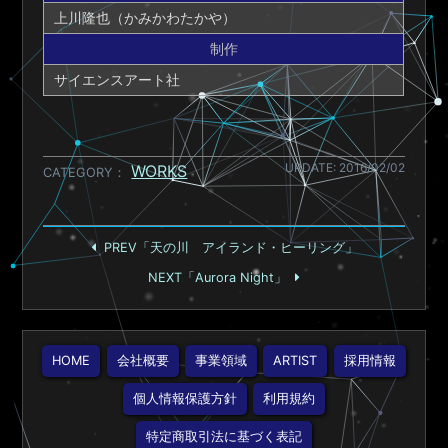
上川隆也（かみかわたかや）
制作
サイエンスアート社
UPDATE: 2016/02/02
WORKS
CATEGORY
PREV「天の川 アイランド・ヒーリング」
NEXT「Aurora Night」
HOME
会社概要
事業領域
ARTIST
採用情報
個人情報保護方針
利用規約
特定商取引法に基づく表記