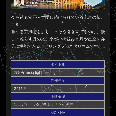
今も昔も変わらず愛し続けられている永遠の都、
京都。
雅なる京風情をよりいっそう引き立てるのは、優
しく照らす月の光。京都の街並みと月や星空を存
分に堪能できるヒーリングプラネタリウムです。
タイトル
京月夜 moonlight healing
制作年度
2015年
上映会場
コニカミノルタプラネタリウム 天空
MC・NA