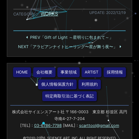
UPDATE: 2022/12/19
WORKS
CATEGORY
PREV「Gift of Light ～星明りに包まれて～」
NEXT「アラビアンナイトヒーリング〜星が舞う夜〜」
HOME
会社概要
事業領域
ARTIST
採用情報
個人情報保護方針
利用規約
特定商取引法に基づく表記
株式会社サイエンスアート社 〒166-0003 東京都 杉並区 高円
寺南4-27-7-204
[TEL] :
03-6786-7798
[MAIL] :
scarttool@gmail.com
© 2010-2026, SCIENCE ART.,INC. ALL RIGHT RESERVED.