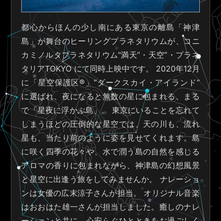
都心からほんの少し南にある東京の離島「神津
島」が舞台のヒーリングプラネタリウムが、コニ
カミノルタプラネタリウム“満天”・天空”・プラネ
タリアTOKYO にて同時上映中です。 2020年12月
に「星空保護区®」“ダークスカイ・アイランド”
に選ばれ、夜になると無数の星に包まれる、まる
で「星夜に浮かぶ島」。 東京にいることを忘れて
しまうほどの圧倒的な星空では、天の川も、流れ
星も、当たり前のように姿を見せてくれます。島
に咲く四季の花々や、水で潤う島の自然を感じる
アロマの香りに包まれながら、神津島の幻想風景
と星空に出逢う旅をしてみませんか。 ナレーショ
ンは女優の広末涼子さんが担当。 オリジナル音楽
はおおはた雄一さんが担当しました。癒しのナレ
ーションと共に、心安らぐひとときをお過ごしく