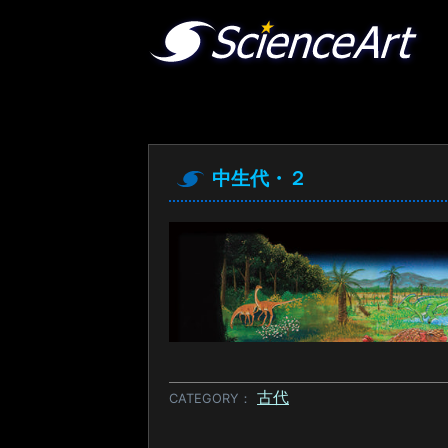
中生代・２
古代
CATEGORY