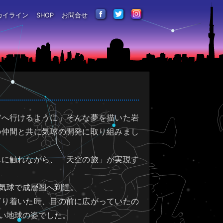
カイライン
SHOP
お問合せ
宙へ行けるように」そんな夢を描いた岩
の仲間と共に気球の開発に取り組みまし
みに触れながら、「天空の旅」が実現す
気球で成層圏へ到達。
どり着いた時、目の前に広がっていたの
い地球の姿でした。