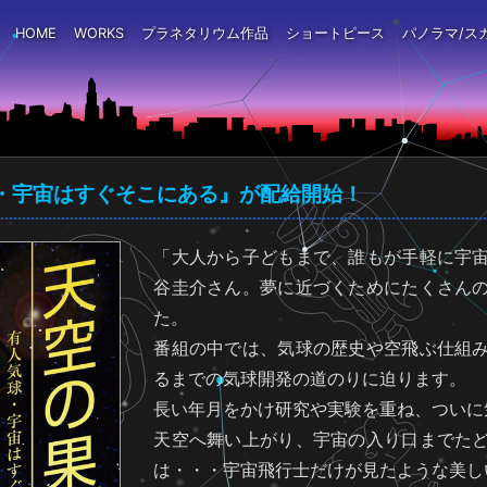
HOME
WORKS
プラネタリウム作品
ショートピース
パノラマ/ス
・宇宙はすぐそこにある』が配給開始！
「大人から子どもまで、誰もが手軽に宇
谷圭介さん。夢に近づくためにたくさん
た。
番組の中では、気球の歴史や空飛ぶ仕組
るまでの気球開発の道のりに迫ります。
長い年月をかけ研究や実験を重ね、ついに
天空へ舞い上がり、宇宙の入り口までた
は・・・宇宙飛行士だけが見たような美し