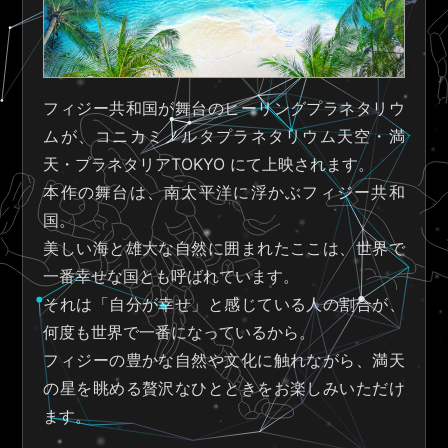
フィジー共和国が舞台のヒーリングプラネタリウ
ムが、コニカミノルタプラネタリウム天空・満
天・プラネタリアTOKYO にて上映されます。
本作の舞台は、南太平洋に浮かぶフィジー共和
国。
美しい海と雄大な自然に囲まれたここは、世界で
一番幸せな国とも呼ばれています。
それは「自分が幸せ」と感じている人の割合が、
何度も世界で一番になっているから。
フィジーの豊かな自然や文化に触れながら、満天
の星を眺める贅沢なひとときをお楽しみいただけ
ます。