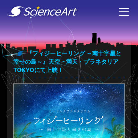
『フィジーヒーリング ～南十字星と
幸せの島～』天空・満天・プラネタリア
TOKYOにて上映！