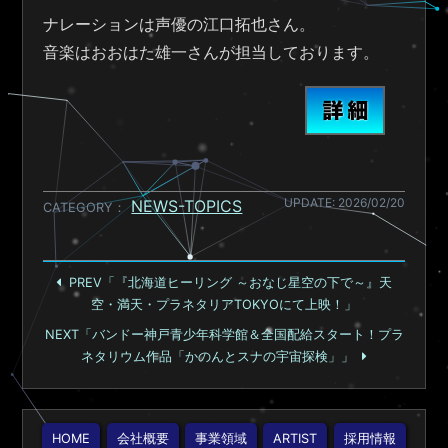
ナレーションは声優の江口拓也さん。
音楽はおおはた雄一さんが担当しております。
UPDATE: 2026/02/20
NEWS-TOPICS
CATEGORY
PREV「『北海道ヒーリング ～おなじ星空の下で～』天
空・満天・プラネタリアTOKYOにて上映！」
NEXT「バンドー神戸青少年科学館＆全国配給スタート！プラ
ネタリウム作品「かのんとスナの宇宙探検」」
HOME
会社概要
事業領域
ARTIST
採用情報