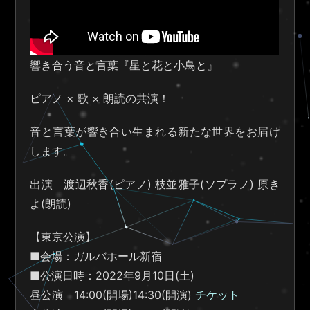
響き合う音と言葉『星と花と小鳥と』
ピアノ × 歌 × 朗読の共演！
音と言葉が響き合い生まれる新たな世界をお届け
します。
出演 渡辺秋香(ピアノ) 枝並雅子(ソプラノ) 原き
よ(朗読)
【東京公演】
■会場：ガルバホール新宿
■公演日時：2022年9月10日(土)
昼公演 14:00(開場)14:30(開演)
チケット