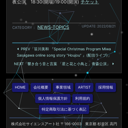
夜公演 18:30(開場)19:00(開演)
チケット
UPDATE: 2022/08/21
NEWS-TOPICS
CATEGORY
PREV「笹川美和 『Special Christmas Program Miwa
Sasagawa online song story “Houjou” 』(配信ライブ)」
NEXT「響き合う音と言葉 「星と花と小鳥と」青森公演」
HOME
会社概要
事業領域
ARTIST
採用情報
個人情報保護方針
利用規約
特定商取引法に基づく表記
株式会社サイエンスアート社 〒166-0003 東京都 杉並区 高円