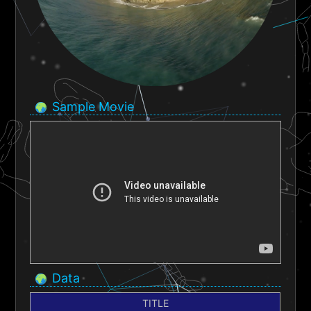
Sample Movie
Data
TITLE