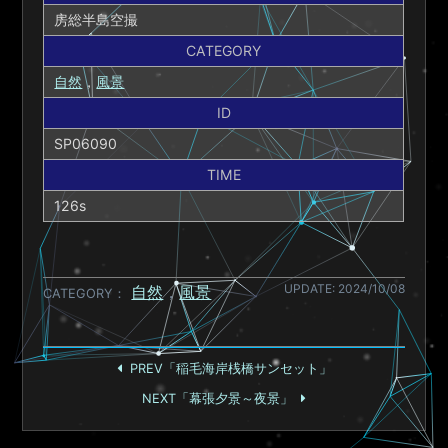
房総半島空撮
CATEGORY
自然
，
風景
ID
SP06090
TIME
126s
UPDATE: 2024/10/08
自然
，
風景
CATEGORY
PREV「稲毛海岸桟橋サンセット」
NEXT「幕張夕景～夜景」