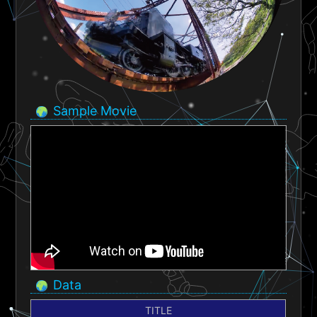
Sample Movie
Data
TITLE