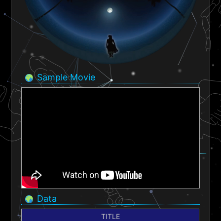
Sample Movie
Data
TITLE