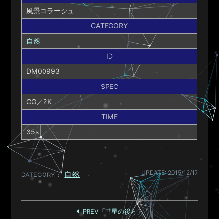
風景コラージュ
CATEGORY
自然
ID
DM00993
SPEC
CG／2K
TIME
35s
UPDATE: 2015/12/17
自然
CATEGORY
PREV「彗星の後方」