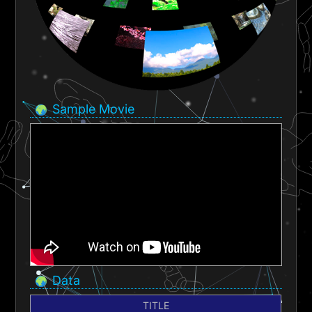
Sample Movie
Data
TITLE